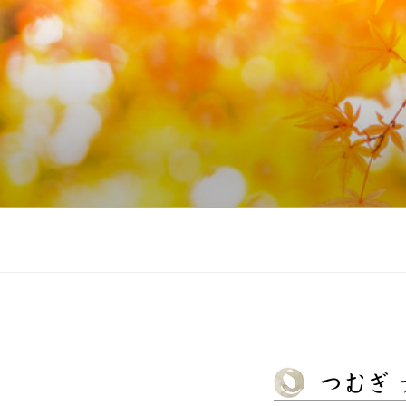
コ
ン
テ
ン
ツ
へ
ス
キ
ッ
プ
つむぎ