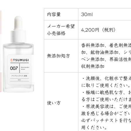
内容量
30ml
メーカー希望
4,200円（税別）
小売価格
香料無添加、着色剤無
加、鉱物油無添加、シ
無添加処方
ベン無添加、界面活性
収剤無添加
・洗顔後、化粧水で整
に取りご使用ください
・極端に敏感肌な方、
る方はご使用いただけ
使い方
・原液美容液は、ご使
激を感じる場合がござ
必ずパッチテストを行
用ください
。