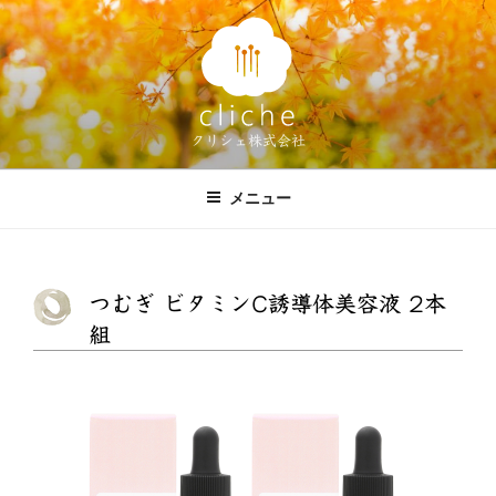
コ
ン
テ
ン
ツ
クリシェ株式会社
へ
ス
キ
メニュー
ッ
プ
つむぎ ビタミンC誘導体美容液 2本
組